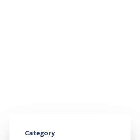
पर नजर रखनी होगी।
भारत में ऑनलाइन गेमिंग बाजार के बारे में जानने के लिए इस फोर्ब्स
blog
को पढ़ें। आपको पता चल जाएगा कि कैसे लोग इन दिनों व्यापक रूप से
उपलब्ध वर्चुअल गेम्स को लेकर अत्यधिक उत्साहित हैं।
Categories
INTERNET
Tags
ludo
,
ludo game apps
,
ludo game
download
,
ludo game download apk
,
ludo
game download for pc
,
ludo king online play
,
zupee ludo download
Leave a comment
Category