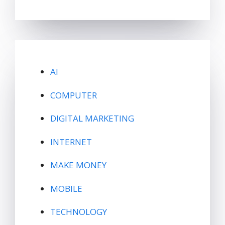
AI
COMPUTER
DIGITAL MARKETING
INTERNET
MAKE MONEY
MOBILE
TECHNOLOGY