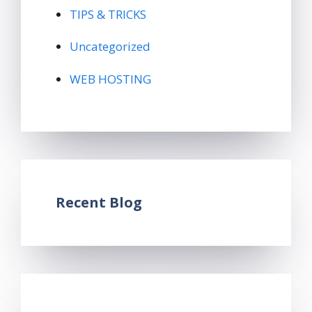
TIPS & TRICKS
Uncategorized
WEB HOSTING
Recent Blog