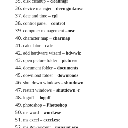
disk cleanup –
cleanmgr
device manager –
devmgmt.
msc
date and time –
cpl
control panel –
control
computer management –
msc
character map –
charmap
calculator –
calc
add hardware wizard –
hdwwiz
open picture folder –
pictures
document folder –
documents
download folder –
downloads
shut down windows –
shutdown
restart windows –
shutdown -r
logoff –
logoff
photoshop –
Photoshop
ms word –
word.exe
ms excel –
excel.exe
ms PowerPoint –
mspaint.exe