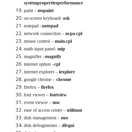
systempropertiesperformance
paint –
mspaint
on-screen keyboard-
osk
notepad –
notepad
network connection –
ncpa
.
cpl
mouse control –
main.cpl
math input panel-
mip
magnifier –
magnify
internet option –
cpl
internet explorer –
iexplore
google chrome –
chrome
firefox –
firefox
font viewer –
fontview
event viewer –
msc
ease of access center –
utilman
disk management –
msc
disk defragmenter –
dfrgui