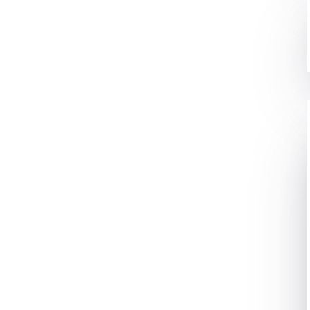
यो कंटेंट का महत्व बढ़ता जा रहा है। YouTube वीडियोज, फिल्म्स,
al लुक के लिए Adobe After Effects का उपयोग अत्यंत महत्वपूर्ण
 production की कल्पना करना मुश्किल है, क्योंकि यह किसी भी
है।
्रमुख work area