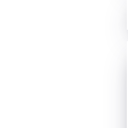
 के वजह से परेशान हुए है उनका प्रॉब्लम इस पोस्ट से दूर हो जायेगा।
ATA RECOVERY SOFTWARE
ाटा रिकवरी करने के सॉफ्टवेयर
े है। जैसे की कंप्यूटर में काफी virus का लग जाना या डाटा format हो
ा। तो ऐसे में हमें उस डाटा का रिकवर होना काफी important हो जाता
नीशियन के पास जाना होता है। जो हमारे डाटा को रिकवर कर के हमें दे
की आपके हार्ड disk के capacity पर निर्भर करता है। की आपका HDD
ते है?
?
ै?