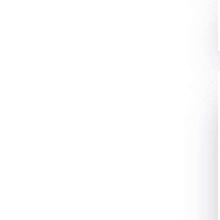
PS AND ITS FEATURES
गया था. जिससे सभी जगह online प्लेटफार्म का use बढ़ गया है. जहा
ने भी online क्लासेज है या मीटिंग है वो सब zoom पर काफी आसानी से
 रहा है जैसे की Microsoft Team, Google meet इत्यादि. लेकिन ये सब