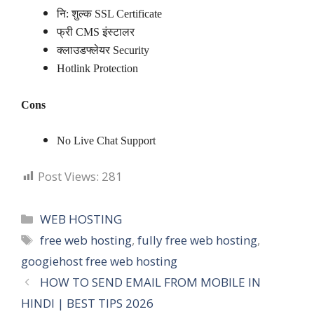
नि: शुल्क SSL Certificate
फ्री CMS इंस्टालर
क्लाउडफ्लेयर Security
Hotlink Protection
Cons
No Live Chat Support
Post Views:
281
Categories
WEB HOSTING
Tags
free web hosting
,
fully free web hosting
,
googiehost free web hosting
HOW TO SEND EMAIL FROM MOBILE IN
HINDI | BEST TIPS 2026