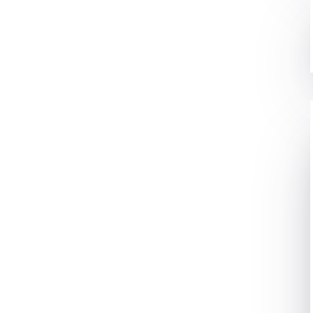
STEM AND HOW DO
SOLAR
AR SYSTEM
क्या है और
SOLAR
मक ऊर्जा के छोटे पैकेट जारी करता है, जो सूर्य से पृथ्वी तक लगभग 8.5
ाप्त फोटॉन हमारे ग्रह को एक पूरे वर्ष के लिए वैश्विक ऊर्जा जरूरतों को
्पन्न करने के लिए प्रभावित करते हैं।
िए डिटेल्स में?
ा है कि सौर ऊर्जा का दुनिया का सबसे तेजी से विकास करने वाला स्रोत
धनों को पार कर लिया है। आने वाले वर्षों में, हम सभी को एक या दूसरे